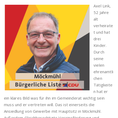
Axel Link,
52 Jahre
alt
verheirate
t und hat
drei
Kinder.
Durch
seine
vielen
ehrenamtli
chen
Tätigkeite
n hat er
ein klares Bild was für ihn im Gemeinderat wichtig sein
muss und er vertreten will. Das ist einerseits die
Ansiedlung von Gewerbe mit Hauptsitz in Möckmühl.
Außerdem Gleichberechtigte Vereinsförderung und