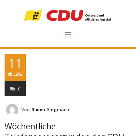
TOGGLE
NAVIGATION
11
Feb.,2021
0
Von
Rainer Siegmann
Wöchentliche